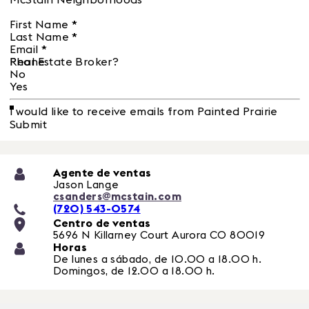
McStain Neighborhoods
First Name
*
Last Name
*
Email
*
Phone
Real Estate Broker?
No
Yes
I would like to receive emails from Painted Prairie
Submit
Agente de ventas
Jason Lange
csanders@mcstain.com
(720) 543-0574
Centro de ventas
5696 N Killarney Court
Aurora
CO
80019
Horas
De lunes a sábado, de 10.00 a 18.00 h.
Domingos, de 12.00 a 18.00 h.