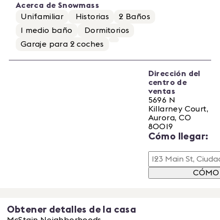
Acerca de
Snowmass
Unifamiliar
Historias
2
Baños
1
medio baño
Dormitorios
Garaje para
2
coches
Dirección del
centro de
ventas
5696 N
Killarney Court,
Aurora, CO
80019
Cómo llegar:
CÓMO 
Obtener detalles de la casa