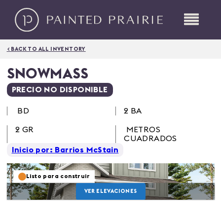
< BACK TO ALL INVENTORY
SNOWMASS
PRECIO NO DISPONIBLE
BD
2 BA
2
GR
METROS
CUADRADOS
Inicio por: Barrios McStain
Listo para construir
VER ELEVACIONES