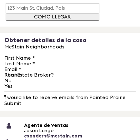
CÓMO LLEGAR
Obtener detalles de la casa
McStain Neighborhoods
First Name
*
Last Name
*
Email
*
Phone
Real Estate Broker?
No
Yes
I would like to receive emails from Painted Prairie
Submit
Agente de ventas
Jason Lange
csanders@mcstain.com