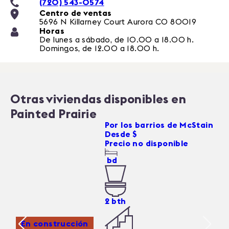
(720) 543-0574
Centro de ventas
5696 N Killarney Court
Aurora
CO
80019
Horas
De lunes a sábado, de 10.00 a 18.00 h.
Domingos, de 12.00 a 18.00 h.
Otras viviendas disponibles en
Painted Prairie
5826 N Orleans Street
Por
los barrios de McStain
Desde $
Precio no disponible
bd
2
bth
En construcción