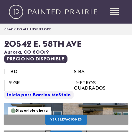
< BACK TO ALL INVENTORY
20542 E. 58TH AVE
Aurora
,
CO
80019
PRECIO NO DISPONIBLE
BD
2 BA
2
GR
METROS
CUADRADOS
Inicio por: Barrios McStain
Disponible ahora
VER ELEVACIONES