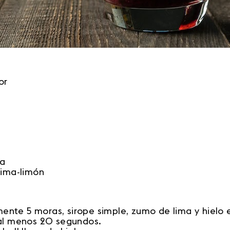
dor
ma
lima-limón
te 5 moras, sirope simple, zumo de lima y hielo e
 al menos 20 segundos.