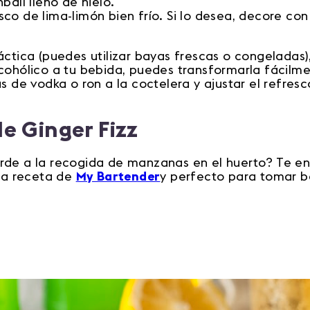
ball lleno de hielo.
co de lima-limón bien frío. Si lo desea, decore co
áctica (puedes utilizar bayas frescas o congeladas),
cohólico a tu bebida, puedes transformarla fácilme
as de vodka o ron a la coctelera y ajustar el refresc
e Ginger Fizz
rde a la recogida de manzanas en el huerto? Te e
 la receta de
My Bartender
y perfecto para tomar 