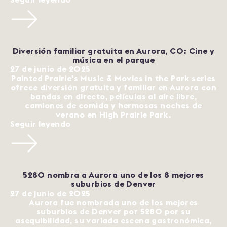
Diversión familiar gratuita en Aurora, CO: Cine y
música en el parque
27 de junio de 2025
Painted Prairie's Music & Movies in the Park series
ofrece diversión gratuita y familiar en Aurora con
bandas en directo, películas al aire libre,
camiones de comida y hermosas noches de
verano en High Prairie Park.
Seguir leyendo
5280 nombra a Aurora uno de los 8 mejores
suburbios de Denver
27 de junio de 2025
Aurora fue nombrada uno de los mejores
suburbios de Denver por 5280 por su
asequibilidad, su variada escena gastronómica,