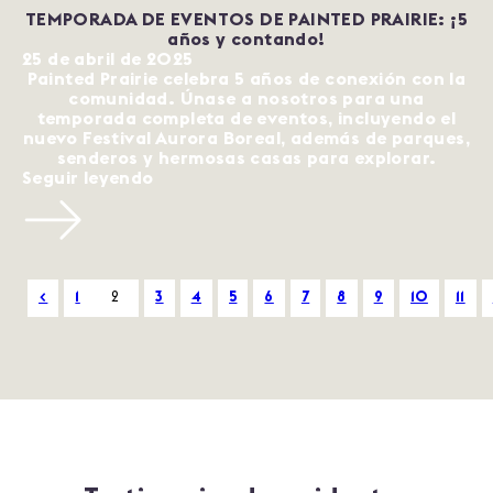
TEMPORADA DE EVENTOS DE PAINTED PRAIRIE: ¡5
años y contando!
25 de abril de 2025
Painted Prairie celebra 5 años de conexión con la
comunidad. Únase a nosotros para una
temporada completa de eventos, incluyendo el
nuevo Festival Aurora Boreal, además de parques,
senderos y hermosas casas para explorar.
Seguir leyendo
<
1
2
3
4
5
6
7
8
9
10
11