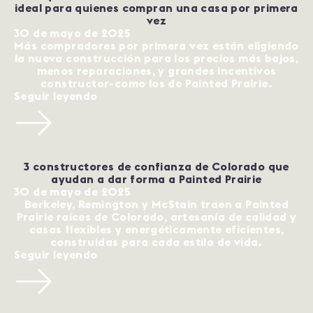
ideal para quienes compran una casa por primera
vez
30 de mayo de 2025
Más compradores por primera vez están eligiendo
la nueva construcción para los precios más bajos,
menos reparaciones, y grandes incentivos
constructor-como los de Painted Prairie.
Seguir leyendo
3 constructores de confianza de Colorado que
ayudan a dar forma a Painted Prairie
30 de mayo de 2025
Berkeley, Remington y McStain traen a Painted
Prairie raíces de Colorado, artesanía de calidad y
casas flexibles y energéticamente eficientes,
construidas para cada estilo de vida.
Seguir leyendo