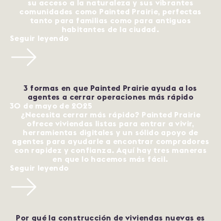
su acceso a la naturaleza y sus vibrantes
comunidades como Painted Prairie, perfectas
tanto para familias como para antiguos
habitantes de la ciudad.
Seguir leyendo
3 formas en que Painted Prairie ayuda a los
agentes a cerrar operaciones más rápido
30 de mayo de 2025
¿Necesita cerrar más rápido? Painted Prairie
ofrece viviendas listas para entrar a vivir,
herramientas digitales y un sólido apoyo de
agentes para ayudarle a encontrar compradores
con rapidez y confianza. Aquí hay tres maneras
en que lo hacemos más fácil.
Seguir leyendo
Por qué la construcción de viviendas nuevas es