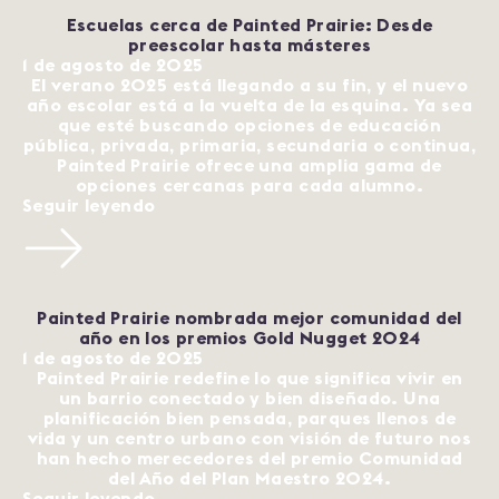
Escuelas cerca de Painted Prairie: Desde
preescolar hasta másteres
1 de agosto de 2025
El verano 2025 está llegando a su fin, y el nuevo
año escolar está a la vuelta de la esquina. Ya sea
que esté buscando opciones de educación
pública, privada, primaria, secundaria o continua,
Painted Prairie ofrece una amplia gama de
opciones cercanas para cada alumno.
Seguir leyendo
Painted Prairie nombrada mejor comunidad del
año en los premios Gold Nugget 2024
1 de agosto de 2025
Painted Prairie redefine lo que significa vivir en
un barrio conectado y bien diseñado. Una
planificación bien pensada, parques llenos de
vida y un centro urbano con visión de futuro nos
han hecho merecedores del premio Comunidad
del Año del Plan Maestro 2024.
Seguir leyendo