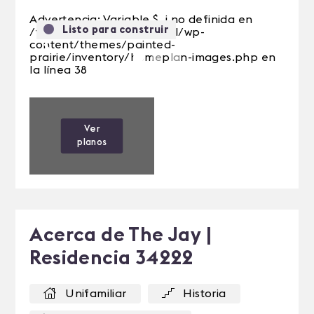
Advertencia: Variable $_i no definida en
Listo para construir
/var/web/site/public_html/wp-
content/themes/painted-
Anterior
Siguie
prairie/inventory/homeplan-images.php en
la línea 38
Ver
planos
Acerca de The Jay |
Residencia 34222
Unifamiliar
Historia