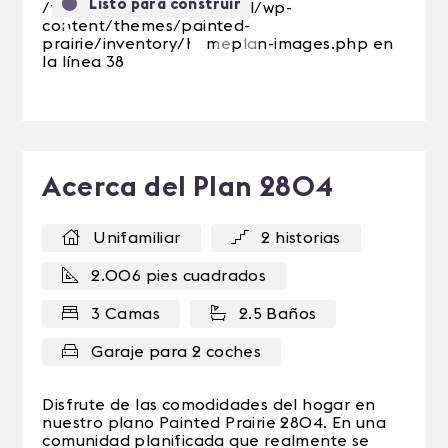
Listo para construir
/var/web/site/public_html/wp-
content/themes/painted-
Anterior
Siguie
prairie/inventory/homeplan-images.php en
la línea 38
Acerca del Plan 2804
Unifamiliar
2 historias
2.006 pies cuadrados
3 Camas
2.5 Baños
Garaje para 2 coches
Disfrute de las comodidades del hogar en
nuestro plano Painted Prairie 2804. En una
comunidad planificada que realmente se