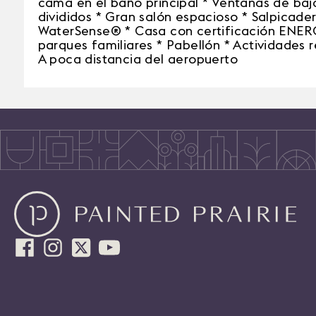
cama en el baño principal * Ventanas de baja
divididos * Gran salón espacioso * Salpicader
WaterSense® * Casa con certificación ENER
parques familiares * Pabellón * Actividades r
A poca distancia del aeropuerto