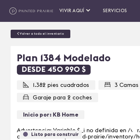
VIVIR AQUÍ
SERVICIOS
Volver a todo el inventario
Plan 1384 Modelado
DESDE 450 990 $
1.382 pies cuadrados
3 Camas
Garaje para 2 coches
Inicio por: KB Home
Advertencia: Variable $_i no definida en /v
Listo para construir
Anterior
content/themes/painted-prairie/inventory/h