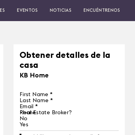
ES
EVENTOS
NOTICIAS
ENCUÉNTRENOS
Obtener detalles de la
casa
KB Home
First Name
*
Last Name
*
Email
*
Phone
Real Estate Broker?
No
Yes
nte