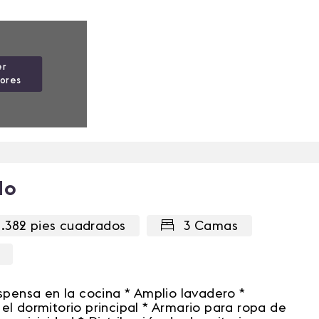
er
iores
do
1.382 pies cuadrados
3 Camas
espensa en la cocina * Amplio lavadero *
el dormitorio principal * Armario para ropa de